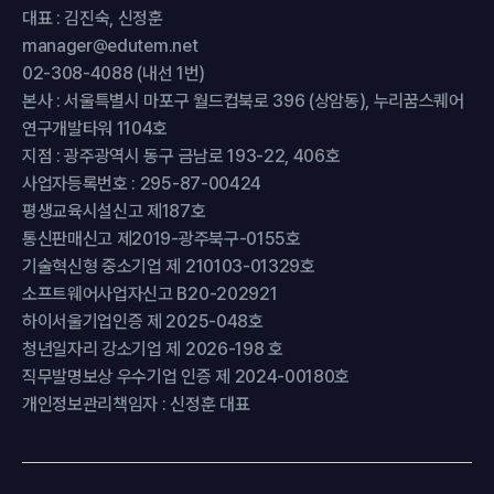
대표 : 김진숙, 신정훈
manager@edutem.net
02-308-4088 (내선 1번)
본사 : 서울특별시 마포구 월드컵북로 396 (상암동), 누리꿈스퀘어
연구개발타워 1104호
지점 : 광주광역시 동구 금남로 193-22, 406호
사업자등록번호 : 295-87-00424
평생교육시설신고 제187호
통신판매신고 제2019-광주북구-0155호
기술혁신형 중소기업 제 210103-01329호
소프트웨어사업자신고 B20-202921
하이서울기업인증 제 2025-048호
청년일자리 강소기업 제 2026-198 호
직무발명보상 우수기업 인증 제 2024-00180호
개인정보관리책임자 : 신정훈 대표