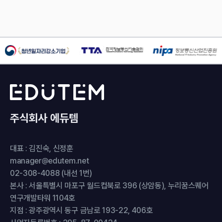
주식회사 에듀템
대표 : 김진숙, 신정훈
manager@edutem.net
02-308-4088 (내선 1번)
본사 : 서울특별시 마포구 월드컵북로 396 (상암동), 누리꿈스퀘어
연구개발타워 1104호
지점 : 광주광역시 동구 금남로 193-22, 406호