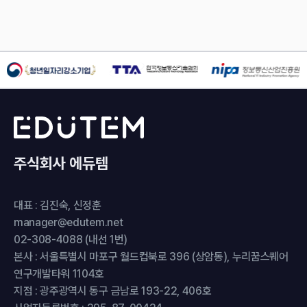
주식회사 에듀템
대표 : 김진숙, 신정훈
manager@edutem.net
02-308-4088 (내선 1번)
본사 : 서울특별시 마포구 월드컵북로 396 (상암동), 누리꿈스퀘어
연구개발타워 1104호
지점 : 광주광역시 동구 금남로 193-22, 406호