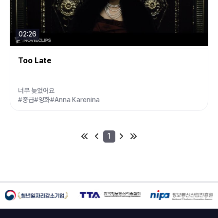
02:26
Too Late
너무 늦었어요
#중급
#영화
#Anna Karenina
1