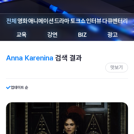
전체
영화
애니메이션
드라마
토크쇼
인터뷰
다큐멘터리
교육
강연
BIZ
광고
Anna Karenina
검색 결과
맛보기
업데이트 순