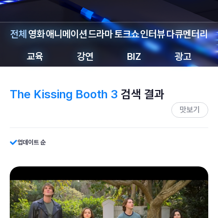
전체
영화
애니메이션
드라마
토크쇼
인터뷰
다큐멘터리
교육
강연
BIZ
광고
The Kissing Booth 3
검색 결과
맛보기
업데이트 순